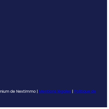
emium de
Nextimmo
|
Mentions légales
|
Politique de