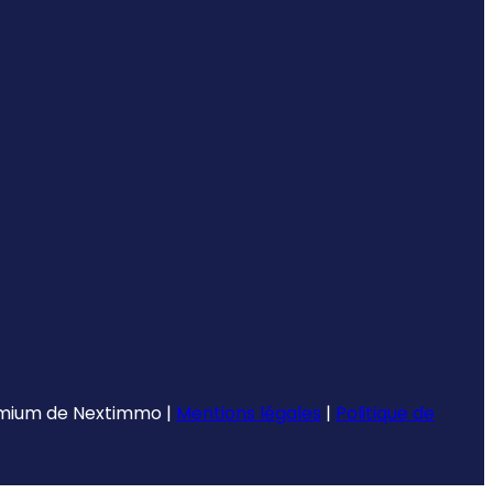
emium de
Nextimmo
|
Mentions légales
|
Politique de