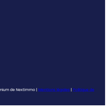
emium de
Nextimmo
|
Mentions légales
|
Politique de