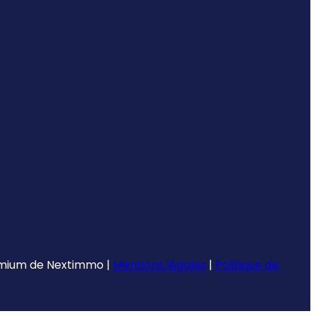
emium de
Nextimmo
|
Mentions légales
|
Politique de