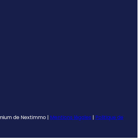
emium de
Nextimmo
|
Mentions légales
|
Politique de