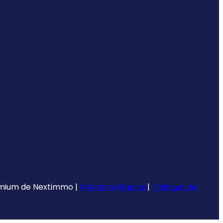
emium de
Nextimmo
|
Mentions légales
|
Politique de