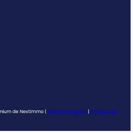
emium de
Nextimmo
|
Mentions légales
|
Politique de