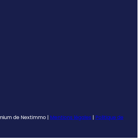
emium de
Nextimmo
|
Mentions légales
|
Politique de