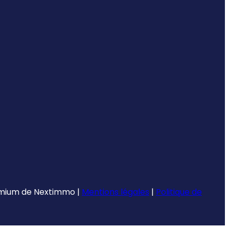
emium de
Nextimmo
|
Mentions légales
|
Politique de