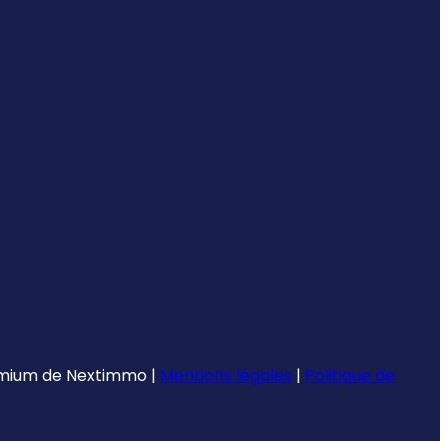
emium de
Nextimmo
|
Mentions légales
|
Politique de